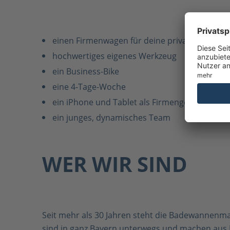
einen Firmenwagen für deine privaten und di
hochwertiges eigenes Werkzeug
ein Business-Bike
eine 4-Tage-Woche
ein iPhone und Tablet als Firmengeräte
ein junges, dynamisches Team
WER WIR SIND
Seit mehr als 30 Jahren steht die Badewannenm
sind in ganz Bayern unterwegs und machen aus 