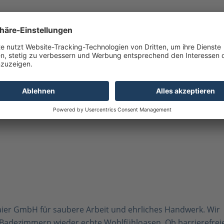
enstlichen Fahrten
aier GmbH für saubere Arbeit und ehrliches Handwerk. Wir
Badezimmern wieder echte Wohlfühloasen. Ob barrierefrei