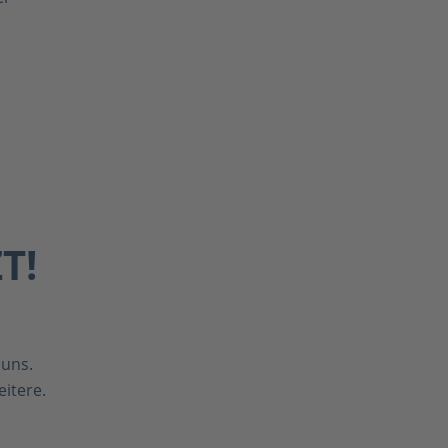
T!
 uns.
itere.